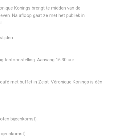
ronique Konings brengt te midden van de
even. Na afloop gaat ze met het publiek in
l
tijden:
g tentoonstelling. Aanvang 16.30 uur:
elcafé met buffet in Zeist. Véronique Konings is één
.
loten bijeenkomst).
bijeenkomst).