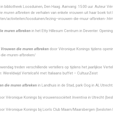
in bibliotheek Loosduinen, Den Haag. Aanvang: 15.00 uur. Auteur Vé
ie muren afbreken
de verhalen van enkele vrouwen uit haar boek tot l
eiten/activiteiten/loosduinen/lezing–vrouwen-die-muur-afbreken-.htm
ie muren afbreken
in het Etty Hillesum Centrum in Deventer. Openings
g
Vrouwen die muren afbreken
door Véronique Konings tijdens openin
n-die-muren-afbreken/
endag treden verschillende vertellers op tijdens het jaarlijkse Vert
n
:
Wereldwijd Vertelcafé met Italiaans buffet – CultuurZeist
n die muren afbreken
in Landhuis in de Stad, park Oog in Al, Utrecht
or Véronique Konings bij vrouwensociëteit
Inventiva
in Utrecht (bes
or Véronique Konings bij Lion’s Club Maarn/Maarsbergen (besloten 