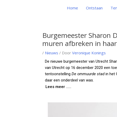
Ga
Home
Ontstaan
Ten
naar
de
inhoud
Burgemeester Sharon D
Bericht
navigatie
muren afbreken in haar
/
Nieuws
/ Door
Veronique Konings
De nieuwe burgemeester van Utrecht Sharo
van Utrecht op 16 december 2020 een toesp
tentoonstelling
De ommuurde stad
in het
daar een onderdeel van was.
Lees meer .....