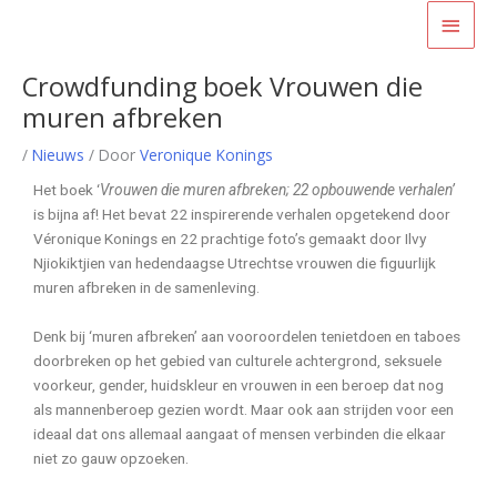
Ga
Hoof
naar
Bericht
de
Crowdfunding boek Vrouwen die
navigatie
inhoud
muren afbreken
/
Nieuws
/ Door
Veronique Konings
Het boek ‘
Vrouwen die muren afbreken; 22 opbouwende verhalen’
is bijna af! Het bevat 22 inspirerende verhalen opgetekend door
Véronique Konings en 22 prachtige foto’s gemaakt door Ilvy
Njiokiktjien van hedendaagse Utrechtse vrouwen die figuurlijk
muren afbreken in de samenleving.
Denk bij ‘muren afbreken’ aan vooroordelen tenietdoen en taboes
doorbreken op het gebied van culturele achtergrond, seksuele
voorkeur, gender, huidskleur en vrouwen in een beroep dat nog
als mannenberoep gezien wordt. Maar ook aan strijden voor een
ideaal dat ons allemaal aangaat of mensen verbinden die elkaar
niet zo gauw opzoeken.